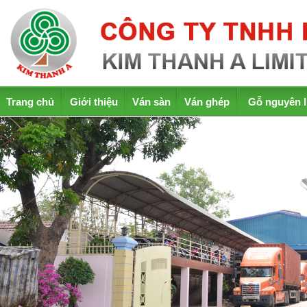
Trang chủ
Giới thiệu
Ván sàn
Ván ghép
Gỗ nguyên l