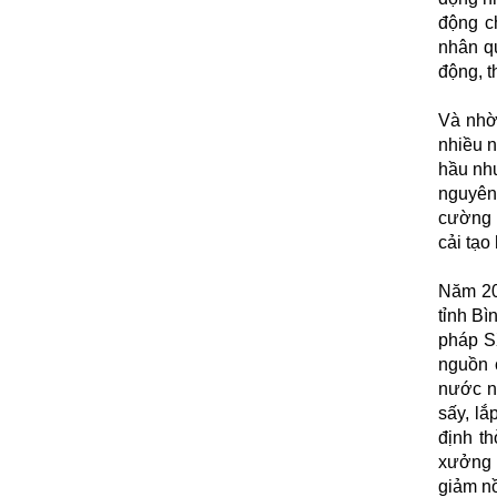
động c
nhân qu
động, t
Và nhờ 
nhiều 
hầu như
nguyên
cường k
cải tạo
Năm 20
tỉnh Bì
pháp SX
nguồn c
nước ng
sấy, lắ
định t
xưởng 2
giảm nồ