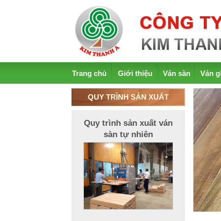
Trang chủ
Giới thiệu
Ván sàn
Ván g
QUY TRÌNH SẢN XUẤT
Quy trình sản xuất ván
sàn tự nhiên