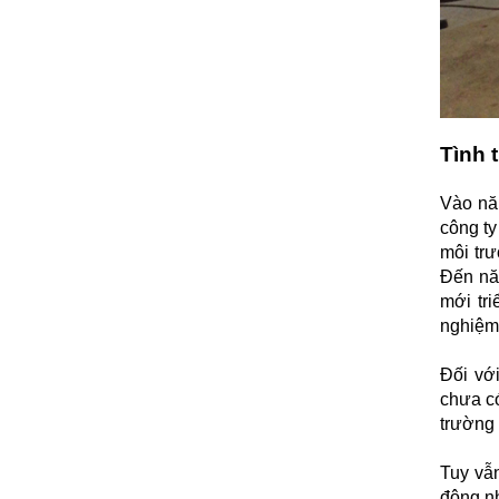
Tình 
Vào nă
công t
môi tr
Đến nă
mới tr
nghiệm 
Đối vớ
chưa có
trường 
Tuy vẫn
động nh