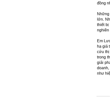
đồng nh
Những 
lớn. Nh
thiết b
nghiên 
Em Lươ
hạ giá 
cứu thị
trong t
giải ph
doanh, 
như hi