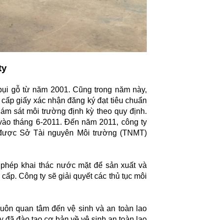
ty
bụi gỗ từ năm 2001. Cũng trong năm này,
ấp giấy xác nhận đăng ký đạt tiêu chuẩn
ám sát môi trường định kỳ theo quy định.
vào tháng 6-2011. Đến năm 2011, công ty
ã được Sở Tài nguyên Môi trường (TNMT)
y phép khai thác nước mặt để sản xuất và
ấp. Công ty sẽ giải quyết các thủ tục môi
luôn quan tâm đến vệ sinh và an toàn lao
 đã đào tạo cơ bản về vệ sinh an toàn lao