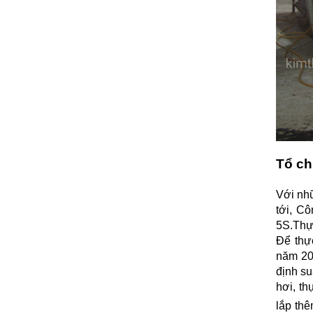
Tổ ch
Với nhữ
tới, C
5S.Thực
Để thự
năm 20
định su
hơi, th
lắp thê