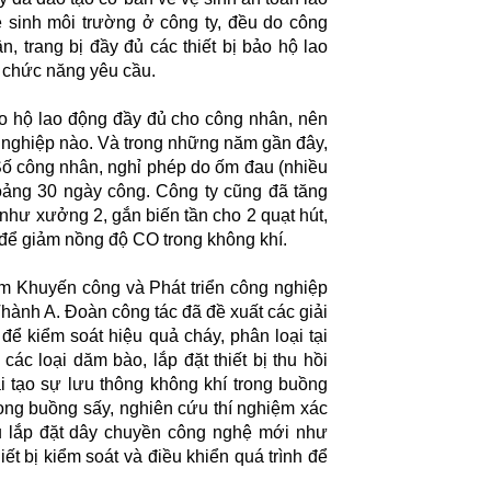
ệ sinh môi trường ở công ty, đều do công
 trang bị đầy đủ các thiết bị bảo hộ lao
 chức năng yêu cầu.
bảo hộ lao động đầy đủ cho công nhân, nên
nghiệp nào. Và trong những năm gần đây,
Số công nhân, nghỉ phép do ốm đau (nhiều
oảng 30 ngày công. Công ty cũng đã tăng
như xưởng 2, gắn biến tần cho 2 quạt hút,
nh để giảm nồng độ CO trong không khí.
m Khuyến công và Phát triển công nghiệp
ành A. Đoàn công tác đã đề xuất các giải
 để kiểm soát hiệu quả cháy, phân loại tại
các loại dăm bào, lắp đặt thiết bị thu hồi
i tạo sự lưu thông không khí trong buồng
 trong buồng sấy, nghiên cứu thí nghiệm xác
ứu lắp đặt dây chuyền công nghệ mới như
iết bị kiểm soát và điều khiển quá trình để