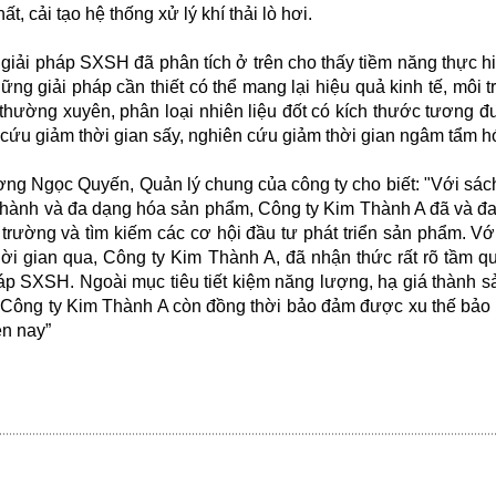
ất, cải tạo hệ thống xử lý khí thải lò hơi.
giải pháp SXSH đã phân tích ở trên cho thấy tiềm năng thực 
ững giải pháp cần thiết có thể mang lại hiệu quả kinh tế, môi 
ị thường xuyên, phân loại nhiên liệu đốt có kích thước tương đư
cứu giảm thời gian sấy, nghiên cứu giảm thời gian ngâm tẩm h
ng Ngọc Quyến, Quản lý chung của công ty cho biết: "Với sác
thành và đa dạng hóa sản phẩm, Công ty Kim Thành A đã và đa
 trường và tìm kiếm các cơ hội đầu tư phát triển sản phẩm. 
hời gian qua, Công ty Kim Thành A, đã nhận thức rất rõ tầm q
áp SXSH. Ngoài mục tiêu tiết kiệm năng lượng, hạ giá thành s
Công ty Kim Thành A còn đồng thời bảo đảm được xu thế bảo vệ
ện nay”