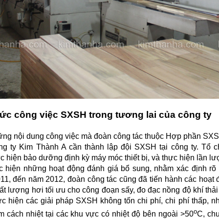
ức công việc SXSH trong tương lai của công ty
ng nội dung công việc mà đoàn công tác thuộc Hợp phần SXSH đ
ông ty Kim Thành A cần thành lập đội SXSH tại công ty. Tổ c
 hiện bảo dưỡng định kỳ máy móc thiết bị, và thực hiện lần lư
c hiện những hoạt động đánh giá bổ sung, nhằm xác định rõ
11, đến năm 2012, đoàn công tác cũng đã tiến hành các hoạt 
ất lượng hơi tối ưu cho công đoạn sấy, đo đạc nồng độ khí thải 
ực hiện các giải pháp SXSH không tốn chi phí, chi phí thấp, nh
o
m cách nhiệt tại các khu vực có nhiệt độ bên ngoài >50
C, chu