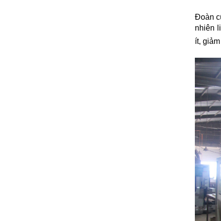
Đoàn cũ
nhiên l
ít, giả