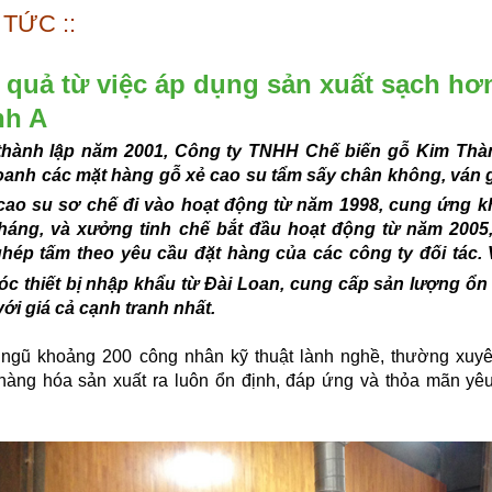
N TỨC ::
 quả từ việc áp dụng sản xuất sạch hơ
nh A
hành lập năm 2001, Công ty TNHH Chế biến gỗ Kim Thàn
oanh các mặt hàng gỗ xẻ cao su tẩm sấy chân không, ván 
cao su sơ chế đi vào hoạt động từ năm 1998, cung ứng 
háng, và xưởng tinh chế bắt đầu hoạt động từ năm 2005,
hép tấm theo yêu cầu đặt hàng của các công ty đối tác.
c thiết bị nhập khẩu từ Đài Loan, cung cấp sản lượng ổn
ới giá cả cạnh tranh nhất.
 ngũ khoảng 200 công nhân kỹ thuật lành nghề, thường xuyê
hàng hóa sản xuất ra luôn ổn định, đáp ứng và thỏa mãn yê