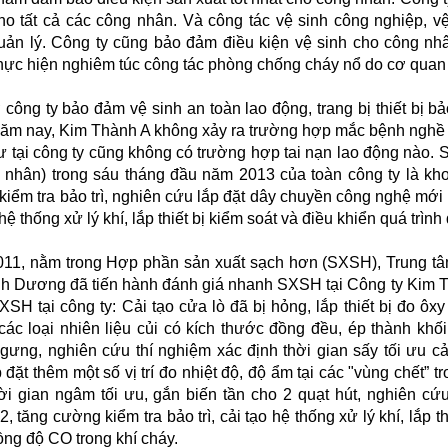
ho tất cả các công nhân. Và công tác vệ sinh công nghiệp, v
ản lý. Công ty cũng bảo đảm điều kiện vệ sinh cho công nhân,
hực hiện nghiêm túc công tác phòng chống cháy nổ do cơ quan
công ty bảo đảm vệ sinh an toàn lao động, trang bị thiết bị 
năm nay, Kim Thành A không xảy ra trường hợp mắc bệnh nghề 
 tại công ty cũng không có trường hợp tai nạn lao động nào. 
 nhân) trong sáu tháng đầu năm 2013 của toàn công ty là kh
iểm tra bảo trì, nghiên cứu lắp đặt dây chuyền công nghệ mới 
 hệ thống xử lý khí, lắp thiết bị kiểm soát và điều khiển quá trì
11, nằm trong Hợp phần sản xuất sạch hơn (SXSH), Trung tâ
nh Dương đã tiến hành đánh giá nhanh SXSH tại Công ty Kim Th
SH tại công ty: Cải tạo cửa lò đã bị hỏng, lắp thiết bị đo ôxy
ác loại nhiên liệu củi có kích thước đồng đều, ép thành khối 
ưng, nghiên cứu thí nghiệm xác định thời gian sấy tối ưu cả
p đặt thêm một số vị trí đo nhiệt độ, độ ẩm tại các "vùng chết”
hời gian ngâm tối ưu, gắn biến tần cho 2 quạt hút, nghiên c
, tăng cường kiểm tra bảo trì, cải tạo hệ thống xử lý khí, lắp th
ng độ CO trong khí cháy.