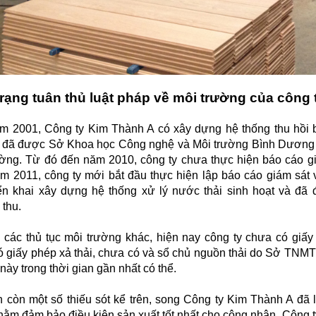
trạng tuân thủ luật pháp về môi trường của công 
m 2001, Công ty Kim Thành A có xây dựng hệ thống thu hồi 
y đã được Sở Khoa học Công nghệ và Môi trường Bình Dương c
ường. Từ đó đến năm 2010, công ty chưa thực hiện báo cáo gi
m 2011, công ty mới bắt đầu thực hiện lập báo cáo giám sát 
iển khai xây dựng hệ thống xử lý nước thải sinh hoạt và đ
thu.
i các thủ tục môi trường khác, hiện nay công ty chưa có giấ
 giấy phép xả thải, chưa có và sổ chủ nguồn thải do Sở TNMT c
này trong thời gian gần nhất có thể.
 còn một số thiếu sót kể trên, song Công ty Kim Thành A đã 
ằm đảm bảo điều kiện sản xuất tốt nhất cho công nhân. Công ty