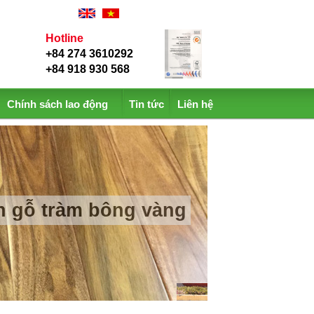
Hotline
+84 274 3610292
+84 918 930 568
Chính sách lao động
Tin tức
Liên hệ
àn gỗ sồi xương cá