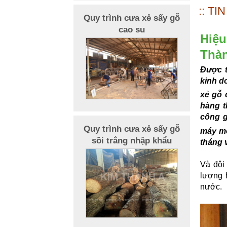
:: TI
Quy trình cưa xẻ sấy gỗ
cao su
Hiệu
Thà
Được t
kinh d
xẻ gỗ 
hàng t
công g
Quy trình cưa xẻ sấy gỗ
máy mó
sồi trắng nhập khẩu
tháng v
Và đội
lượng 
nước.